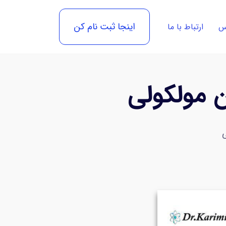
اینجا ثبت نام کن
رس
ارتباط با ما
 مولکولی
ی