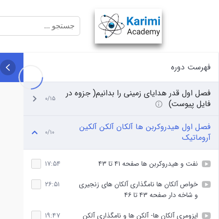
فهرست دوره
فصل اول قدر هدایای زمینی را بدانیم( جزوه در
۰/۱۵
فایل پیوست)
فصل اول هیدروکربن ها آلکان آلکن آلکین
۰/۱۰
آروماتیک
نفت و هیدروکربن ها صفحه ۴۱ تا ۴۳
۱۷:۵۴
خواص آلکان ها نامگذاری آلکان های زنجیری
۲۶:۵۱
و شاخه دار صفحه ۴۳ تا ۴۶
ایزومری آلکان ها- آلکن ها و نامگذاری آلکن
۱۹:۴۷