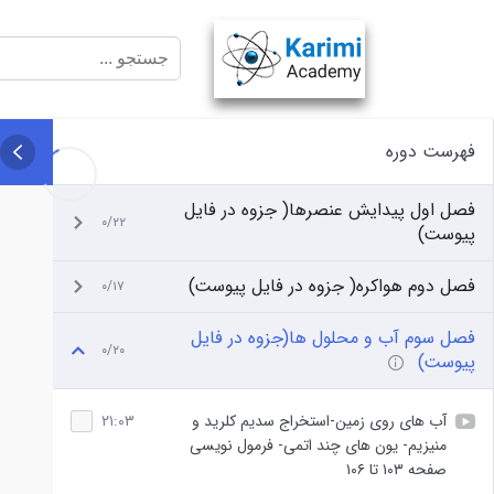
فهرست دوره
فصل اول پیدایش عنصرها( جزوه در فایل
۰/۲۲
پیوست)
فصل دوم هواکره( جزوه در فایل پیوست)
۰/۱۷
فصل سوم آب و محلول ها(جزوه در فایل
۰/۲۰
پیوست)
آب های روی زمین-استخراج سدیم کلرید و
۲۱:۰۳
منیزیم- یون های چند اتمی- فرمول نویسی
صفحه ۱۰۳ تا ۱۰۶