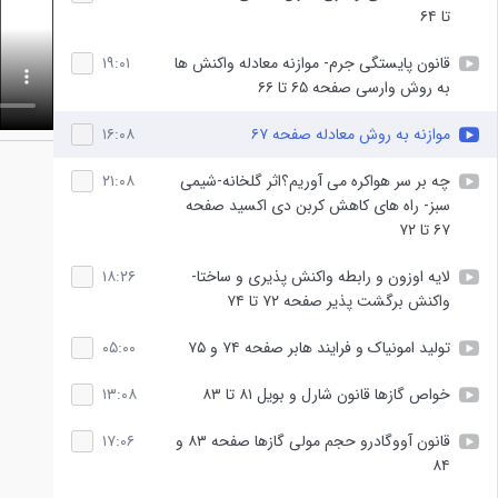
تا ۶۴
قانون پایستگی جرم- موازنه معادله واکنش ها
۱۹:۰۱
به روش وارسی صفحه ۶۵ تا ۶۶
موازنه به روش معادله صفحه ۶۷
۱۶:۰۸
چه بر سر هواکره می آوریم؟اثر گلخانه-شیمی
۲۱:۰۸
سبز- راه های کاهش کربن دی اکسید صفحه
۶۷ تا ۷۲
لایه اوزون و رابطه واکنش پذیری و ساختا-
۱۸:۲۶
واکنش برگشت پذیر صفحه ۷۲ تا ۷۴
تولید امونیاک و فرایند هابر صفحه ۷۴ و ۷۵
۰۵:۰۰
خواص گازها قانون شارل و بویل ۸۱ تا ۸۳
۱۳:۰۸
قانون آووگادرو حجم مولی گازها صفحه ۸۳ و
۱۷:۰۶
۸۴