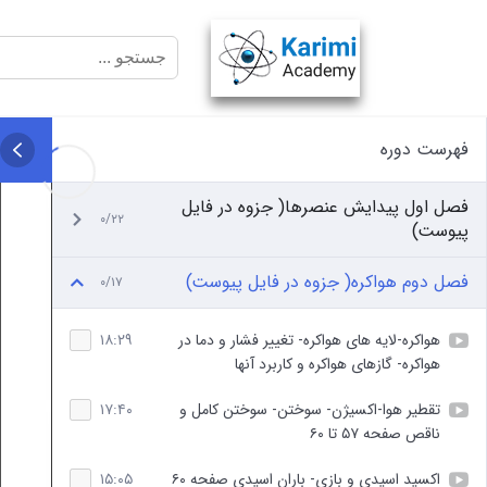
فهرست دوره
فصل اول پیدایش عنصرها( جزوه در فایل
۰/۲۲
پیوست)
فصل دوم هواکره( جزوه در فایل پیوست)
۰/۱۷
هواکره-لایه های هواکره- تغییر فشار و دما در
۱۸:۲۹
هواکره- گازهای هواکره و کاربرد آنها
تقطیر هوا-اکسیژن- سوختن- سوختن کامل و
۱۷:۴۰
ناقص صفحه ۵۷ تا ۶۰
اکسید اسیدی و بازی- باران اسیدی صفحه ۶۰
۱۵:۰۵